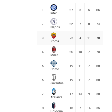
1
27
5
5
86
Inter
2
22
7
8
73
Napoli
3
22
4
11
70
Roma
4
20
10
7
70
Milan
5
19
11
7
68
Como
5
19
11
7
68
Juventus
7
17
13
9
58
Atalanta
8
16
7
14
55
Bologna