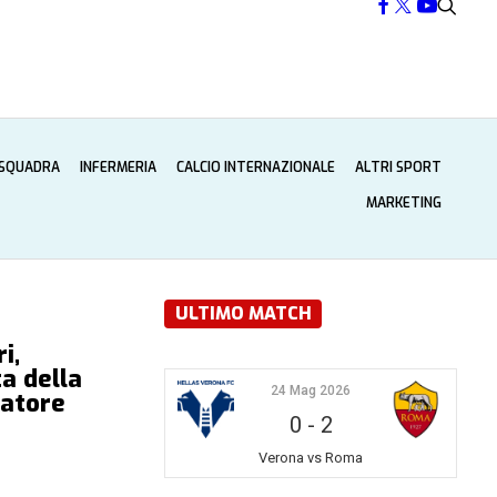
 SQUADRA
INFERMERIA
CALCIO INTERNAZIONALE
ALTRI SPORT
MARKETING
ULTIMO MATCH
i,
ta della
24 Mag 2026
iatore
0
-
2
Verona vs Roma