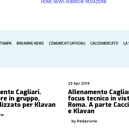
HOME
NEWS
RUBRICHE
REDAZIONE
STAMPA
BREAKING NEWS
COMUNICATI UFFICIALI
CALCIOMERCATO
LA
23 Apr 2019
nto Cagliari.
Allenamento Cagliar
re in gruppo,
focus tecnico in vis
lizzato per Klavan
Roma. A parte Cacc
e Klavan
ne
by Redazione