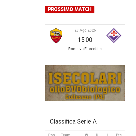
PROSSIMO MATCH
23 Ago 2026
15:00
Roma vs Fiorentina
Classifica Serie A
Pos
Team
W
D
L
Pts