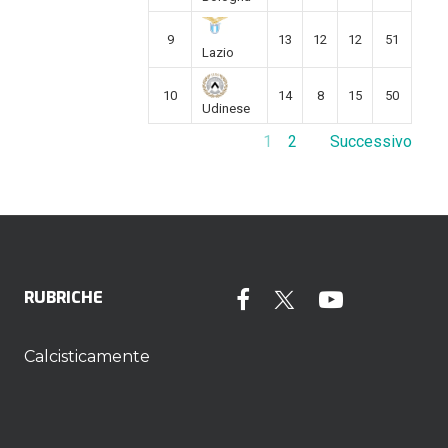
9
13
12
12
51
Lazio
10
14
8
15
50
Udinese
1
2
Successivo
RUBRICHE
Calcisticamente