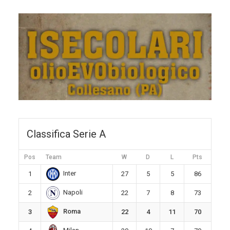
Classifica Serie A
Pos
Team
W
D
L
Pts
Inter
1
27
5
5
86
Napoli
2
22
7
8
73
Roma
3
22
4
11
70