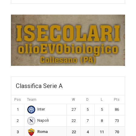
Classifica Serie A
Pos
Team
W
D
L
Pts
Inter
1
27
5
5
86
Napoli
2
22
7
8
73
Roma
3
22
4
11
70