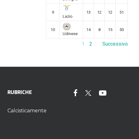
9
13
12
12
51
Lazio
10
14
8
15
50
Udinese
1
2
Successivo
RUBRICHE
Calcisticamente