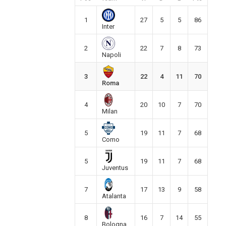
1
27
5
5
86
Inter
2
22
7
8
73
Napoli
3
22
4
11
70
Roma
4
20
10
7
70
Milan
5
19
11
7
68
Como
5
19
11
7
68
Juventus
7
17
13
9
58
Atalanta
8
16
7
14
55
Bologna