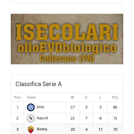
Classifica Serie A
Pos
Team
W
D
L
Pts
Inter
1
27
5
5
86
Napoli
2
22
7
8
73
Roma
3
22
4
11
70