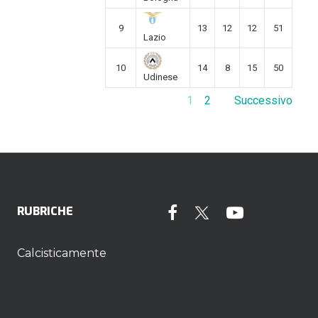
9
13
12
12
51
Lazio
10
14
8
15
50
Udinese
1
2
Successivo
RUBRICHE
Calcisticamente