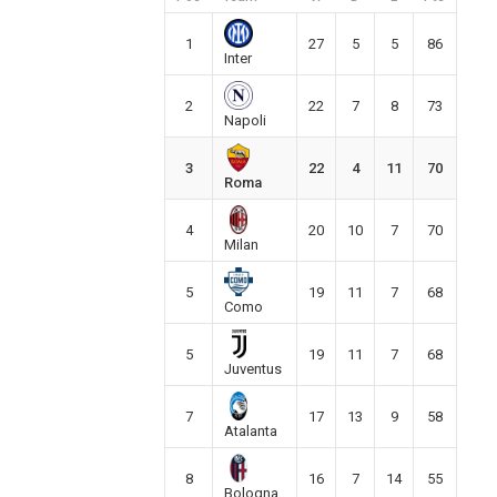
1
27
5
5
86
Inter
2
22
7
8
73
Napoli
3
22
4
11
70
Roma
4
20
10
7
70
Milan
5
19
11
7
68
Como
5
19
11
7
68
Juventus
7
17
13
9
58
Atalanta
8
16
7
14
55
Bologna