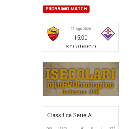
PROSSIMO MATCH
23 Ago 2026
15:00
Roma vs Fiorentina
Classifica Serie A
Pos
Team
W
D
L
Pts