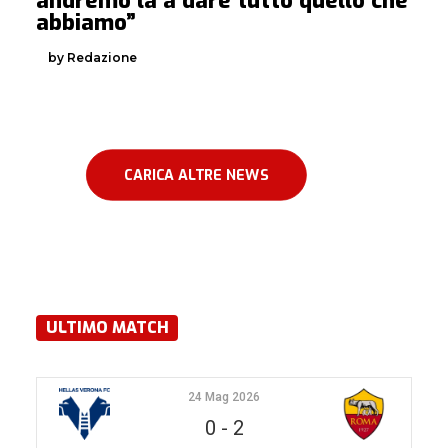
andremo là a dare tutto quello che
abbiamo”
by Redazione
CARICA ALTRE NEWS
ULTIMO MATCH
24 Mag 2026
0
-
2