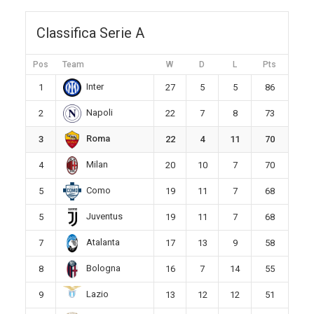
Classifica Serie A
Pos
Team
W
D
L
Pts
Inter
1
27
5
5
86
Napoli
2
22
7
8
73
Roma
3
22
4
11
70
Milan
4
20
10
7
70
Como
5
19
11
7
68
Juventus
5
19
11
7
68
Atalanta
7
17
13
9
58
Bologna
8
16
7
14
55
Lazio
9
13
12
12
51