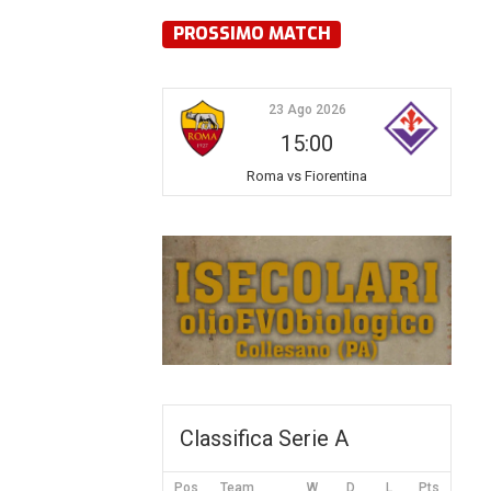
PROSSIMO MATCH
23 Ago 2026
15:00
Roma vs Fiorentina
Classifica Serie A
Pos
Team
W
D
L
Pts