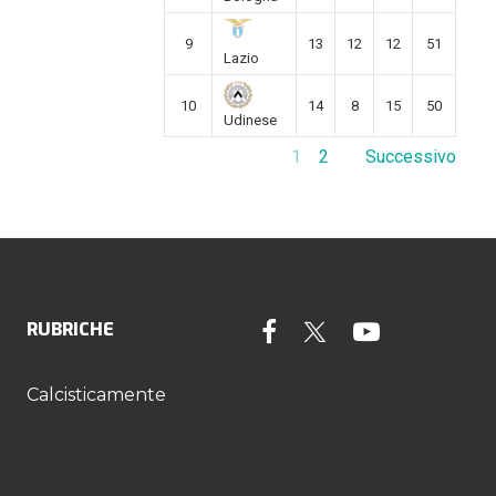
9
13
12
12
51
Lazio
10
14
8
15
50
Udinese
1
2
Successivo
RUBRICHE
Calcisticamente