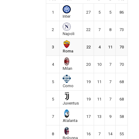
1
27
5
5
86
Inter
2
22
7
8
73
Napoli
3
22
4
11
70
Roma
4
20
10
7
70
Milan
5
19
11
7
68
Como
5
19
11
7
68
Juventus
7
17
13
9
58
Atalanta
8
16
7
14
55
Bologna