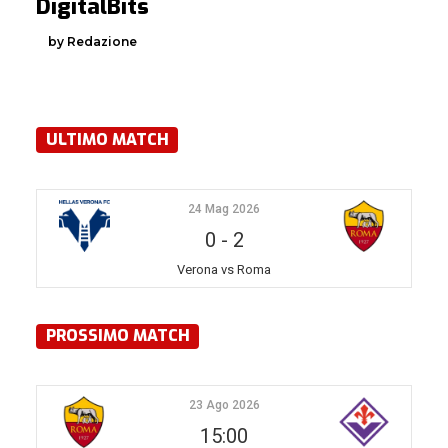
DigitalBits
by Redazione
ULTIMO MATCH
24 Mag 2026
0
-
2
Verona vs Roma
PROSSIMO MATCH
23 Ago 2026
15:00