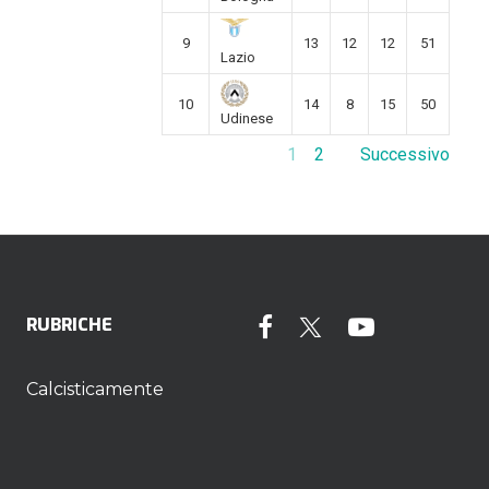
9
13
12
12
51
Lazio
10
14
8
15
50
Udinese
1
2
Successivo
RUBRICHE
Calcisticamente