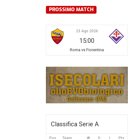
PROSSIMO MATCH
23 Ago 2026
15:00
Roma vs Fiorentina
Classifica Serie A
Pos
Team
W
D
L
Pts