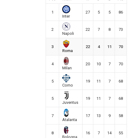
1
27
5
5
86
Inter
2
22
7
8
73
Napoli
3
22
4
11
70
Roma
4
20
10
7
70
Milan
5
19
11
7
68
Como
5
19
11
7
68
Juventus
7
17
13
9
58
Atalanta
8
16
7
14
55
Bologna