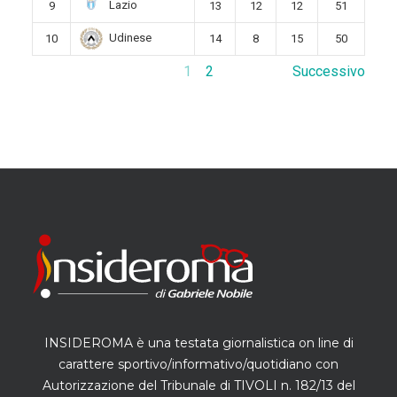
Lazio
9
13
12
12
51
Udinese
10
14
8
15
50
1
2
Successivo
INSIDEROMA è una testata giornalistica on line di
carattere sportivo/informativo/quotidiano con
Autorizzazione del Tribunale di TIVOLI n. 182/13 del