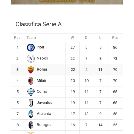
Classifica Serie A
Pos
Team
W
D
L
Pts
Inter
1
27
5
5
86
Napoli
2
22
7
8
73
Roma
3
22
4
11
70
Milan
4
20
10
7
70
Como
5
19
11
7
68
Juventus
5
19
11
7
68
Atalanta
7
17
13
9
58
Bologna
8
16
7
14
55