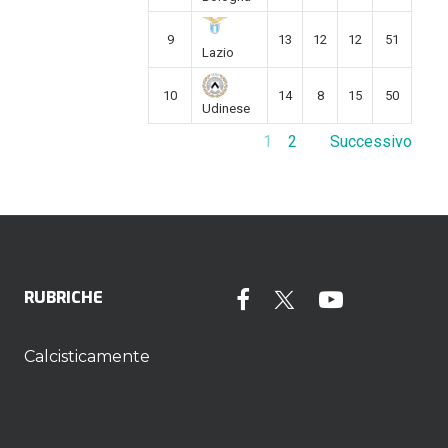
9
13
12
12
51
Lazio
10
14
8
15
50
Udinese
1
2
Successivo
RUBRICHE
Calcisticamente