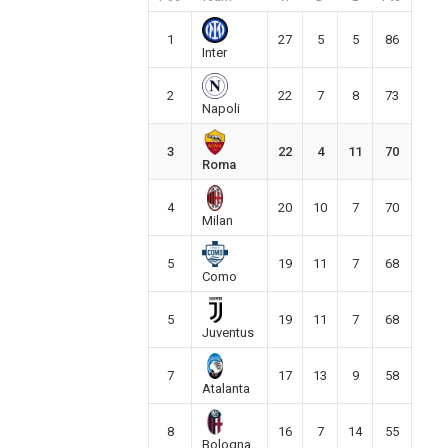
1
27
5
5
86
Inter
2
22
7
8
73
Napoli
3
22
4
11
70
Roma
4
20
10
7
70
Milan
5
19
11
7
68
Como
5
19
11
7
68
Juventus
7
17
13
9
58
Atalanta
8
16
7
14
55
Bologna