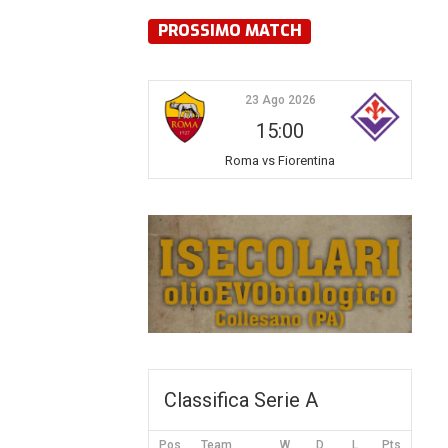
PROSSIMO MATCH
23 Ago 2026
15:00
Roma vs Fiorentina
Classifica Serie A
Pos
Team
W
D
L
Pts