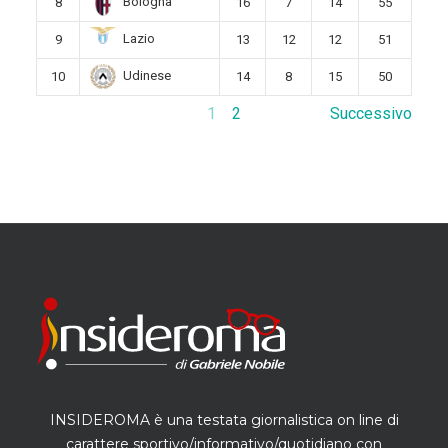
Bologna
8
16
7
14
55
Lazio
9
13
12
12
51
Udinese
10
14
8
15
50
1
2
Successivo
INSIDEROMA è una testata giornalistica on line di
carattere sportivo/informativo/quotidiano con