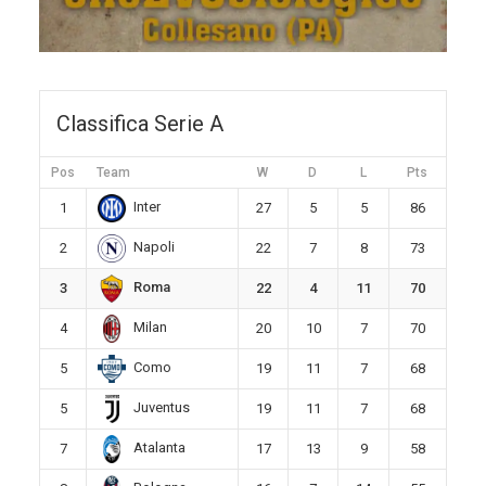
Classifica Serie A
Pos
Team
W
D
L
Pts
Inter
1
27
5
5
86
Napoli
2
22
7
8
73
Roma
3
22
4
11
70
Milan
4
20
10
7
70
Como
5
19
11
7
68
Juventus
5
19
11
7
68
Atalanta
7
17
13
9
58