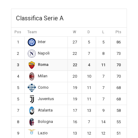
Classifica Serie A
Pos
Team
W
D
L
Pts
Inter
1
27
5
5
86
Napoli
2
22
7
8
73
Roma
3
22
4
11
70
Milan
4
20
10
7
70
Como
5
19
11
7
68
Juventus
5
19
11
7
68
Atalanta
7
17
13
9
58
Bologna
8
16
7
14
55
Lazio
9
13
12
12
51