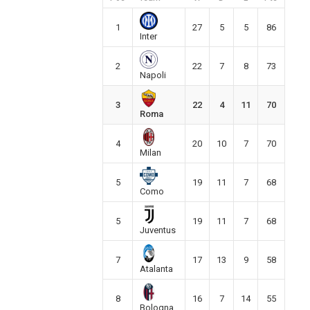
1
27
5
5
86
Inter
2
22
7
8
73
Napoli
3
22
4
11
70
Roma
4
20
10
7
70
Milan
5
19
11
7
68
Como
5
19
11
7
68
Juventus
7
17
13
9
58
Atalanta
8
16
7
14
55
Bologna