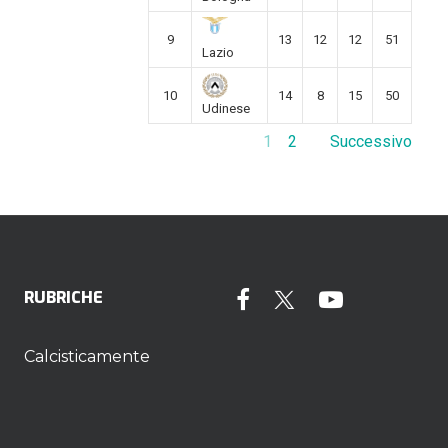
9
13
12
12
51
Lazio
10
14
8
15
50
Udinese
1
2
Successivo
RUBRICHE
Calcisticamente