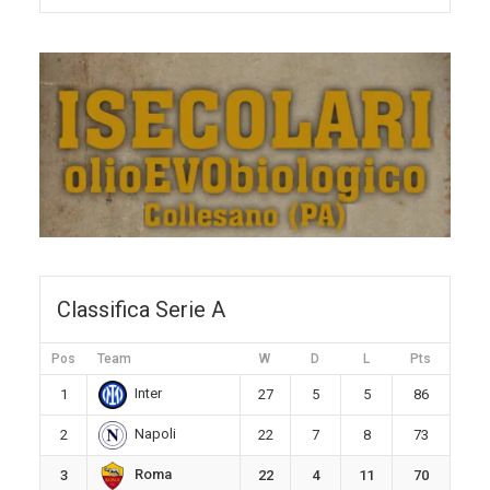
Classifica Serie A
Pos
Team
W
D
L
Pts
Inter
1
27
5
5
86
Napoli
2
22
7
8
73
Roma
3
22
4
11
70