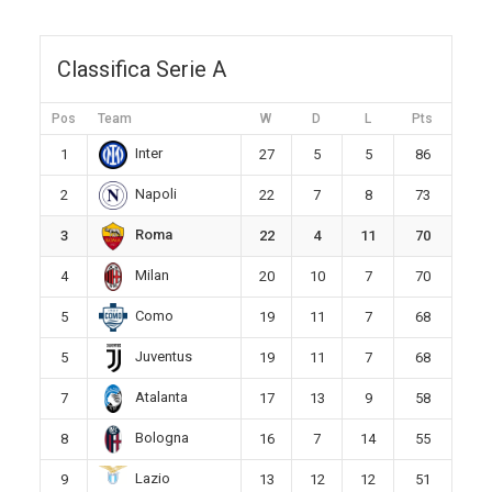
Classifica Serie A
Pos
Team
W
D
L
Pts
Inter
1
27
5
5
86
Napoli
2
22
7
8
73
Roma
3
22
4
11
70
Milan
4
20
10
7
70
Como
5
19
11
7
68
Juventus
5
19
11
7
68
Atalanta
7
17
13
9
58
Bologna
8
16
7
14
55
Lazio
9
13
12
12
51