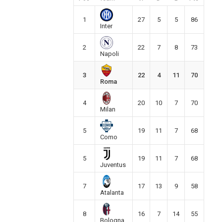
1
27
5
5
86
Inter
2
22
7
8
73
Napoli
3
22
4
11
70
Roma
4
20
10
7
70
Milan
5
19
11
7
68
Como
5
19
11
7
68
Juventus
7
17
13
9
58
Atalanta
8
16
7
14
55
Bologna