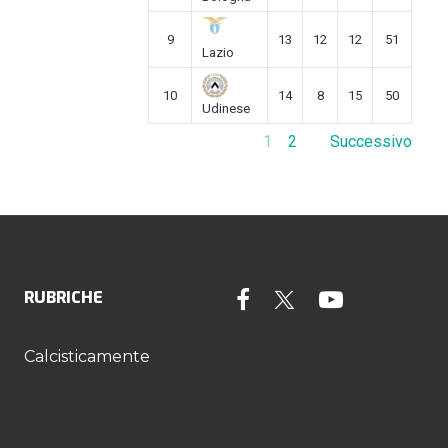
9
13
12
12
51
Lazio
10
14
8
15
50
Udinese
1
2
Successivo
RUBRICHE
Calcisticamente