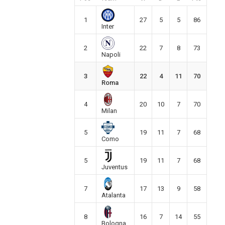
1
27
5
5
86
Inter
2
22
7
8
73
Napoli
3
22
4
11
70
Roma
4
20
10
7
70
Milan
5
19
11
7
68
Como
5
19
11
7
68
Juventus
7
17
13
9
58
Atalanta
8
16
7
14
55
Bologna