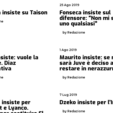
25 Ago 2019
 insiste su Taison
Fonseca insiste sul
difensore: “Non mi 
ne
uno qualsiasi”
by Redazione
1 Ago 2019
siste: vuole la
Maurito insiste: se
. Diaz
sarà Juve è deciso 
ativa
restare in nerazzur
ne
by Redazione
7 Lug 2019
 insiste per
Dzeko insiste per l’
t e Lyanco.
by Redazione