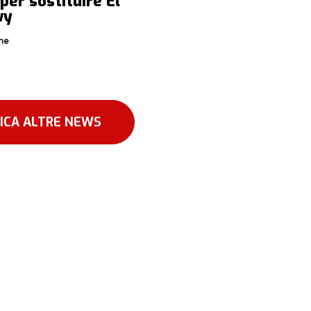
per sostituire El
wy
ne
ICA ALTRE NEWS