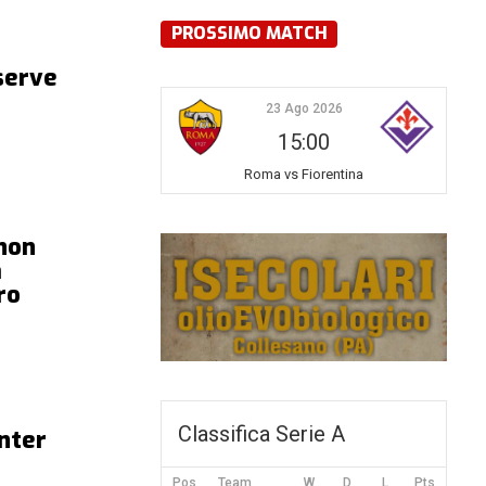
PROSSIMO MATCH
serve
23 Ago 2026
15:00
Roma vs Fiorentina
 non
a
ro
Classifica Serie A
Inter
Pos
Team
W
D
L
Pts