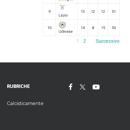
9
13
12
12
51
Lazio
10
14
8
15
50
Udinese
1
2
Successivo
RUBRICHE
Calcisticamente