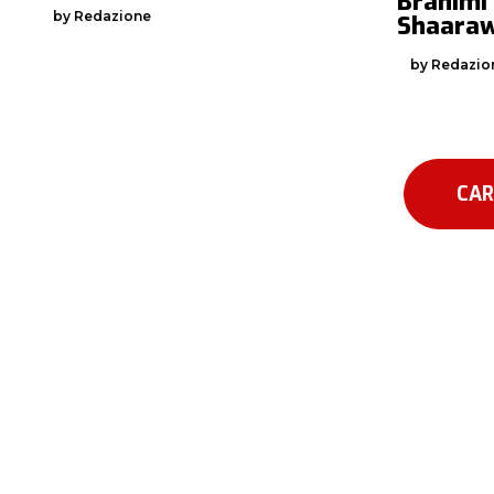
Brahimi 
by Redazione
Shaara
by Redazio
CAR