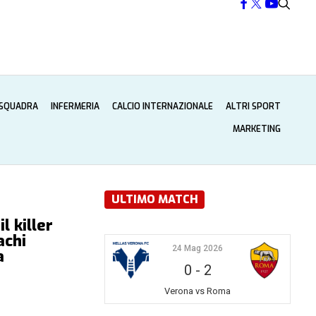
 SQUADRA
INFERMERIA
CALCIO INTERNAZIONALE
ALTRI SPORT
MARKETING
ULTIMO MATCH
l killer
achi
24 Mag 2026
a
0
-
2
Verona vs Roma