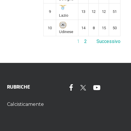
9
13
12
12
51
Lazio
10
14
8
15
50
Udinese
1
2
Successivo
RUBRICHE
Calcisticamente