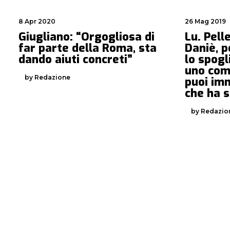
8 Apr 2020
26 Mag 2019
Giugliano: “Orgogliosa di
Lu. Pell
far parte della Roma, sta
Daniè, p
dando aiuti concreti”
lo spogl
uno com
by Redazione
puoi im
che ha s
by Redazio