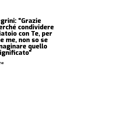
egrini: “Grazie
erché condividere
iatoio con Te, per
e me, non so se
maginare quello
ignificato”
ne