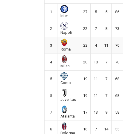
1
27
5
5
86
Inter
2
22
7
8
73
Napoli
3
22
4
11
70
Roma
4
20
10
7
70
Milan
5
19
11
7
68
Como
5
19
11
7
68
Juventus
7
17
13
9
58
Atalanta
8
16
7
14
55
Bologna