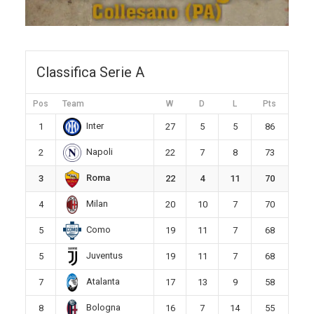
Classifica Serie A
Pos
Team
W
D
L
Pts
Inter
1
27
5
5
86
Napoli
2
22
7
8
73
Roma
3
22
4
11
70
Milan
4
20
10
7
70
Como
5
19
11
7
68
Juventus
5
19
11
7
68
Atalanta
7
17
13
9
58
Bologna
8
16
7
14
55