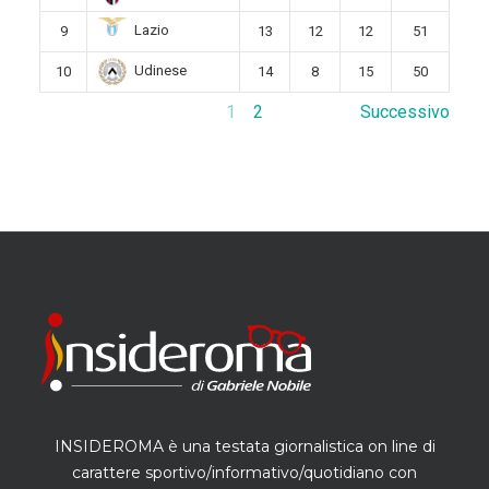
Lazio
9
13
12
12
51
Udinese
10
14
8
15
50
1
2
Successivo
INSIDEROMA è una testata giornalistica on line di
carattere sportivo/informativo/quotidiano con