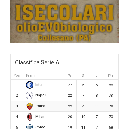
Classifica Serie A
Pos
Team
W
D
L
Pts
Inter
1
27
5
5
86
Napoli
2
22
7
8
73
Roma
3
22
4
11
70
Milan
4
20
10
7
70
Como
5
19
11
7
68