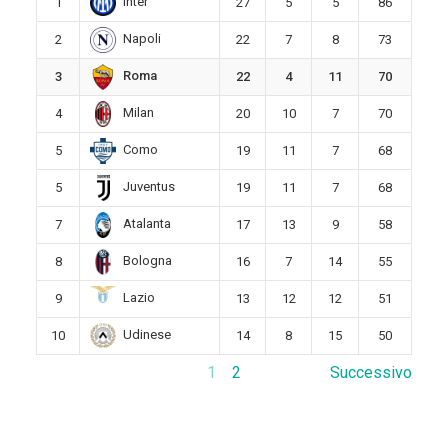
Inter
1
27
5
5
86
Napoli
2
22
7
8
73
Roma
3
22
4
11
70
Milan
4
20
10
7
70
Como
5
19
11
7
68
Juventus
5
19
11
7
68
Atalanta
7
17
13
9
58
Bologna
8
16
7
14
55
Lazio
9
13
12
12
51
Udinese
10
14
8
15
50
1
2
Successivo