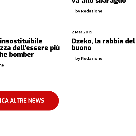
va allo sbaraglio”
by Redazione
2 Mar 2019
’insostituibile
Dzeko, la rabbia del
za dell’essere più
buono
che bomber
by Redazione
ne
ICA ALTRE NEWS