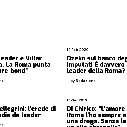
12 Feb 2020
leader e Villar
Dzeko sul banco deg
a. La Roma punta
imputati È davvero l
ure-bond”
leader della Roma?
ne
by Redazione
15 Giu 2019
ellegrini: l’erede di
Di Chirico: “L’amore
udia da leader
Roma l’ho sempre a
una droga. Senza le
ne