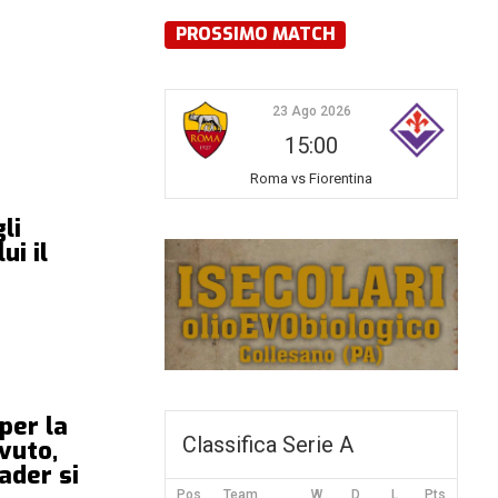
PROSSIMO MATCH
23 Ago 2026
15:00
Roma vs Fiorentina
li
ui il
 per la
Classifica Serie A
vuto,
ader si
Pos
Team
W
D
L
Pts