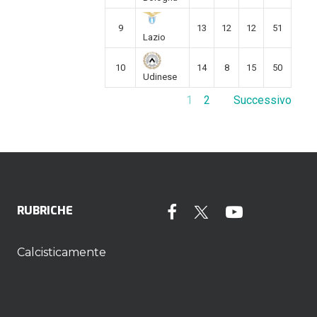
9
13
12
12
51
Lazio
10
14
8
15
50
Udinese
1
2
Successivo
RUBRICHE
Calcisticamente