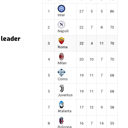
1
27
5
5
86
Inter
2
22
7
8
73
Napoli
 leader
3
22
4
11
70
Roma
4
20
10
7
70
Milan
5
19
11
7
68
Como
5
19
11
7
68
Juventus
7
17
13
9
58
Atalanta
8
16
7
14
55
Bologna