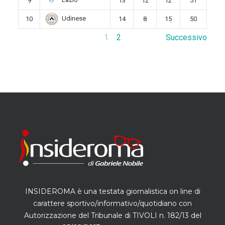
Lazio
9
13
12
12
51
Udinese
10
14
8
15
50
1
2
Successivo
INSIDEROMA è una testata giornalistica on line di
carattere sportivo/informativo/quotidiano con
Autorizzazione del Tribunale di TIVOLI n. 182/13 del