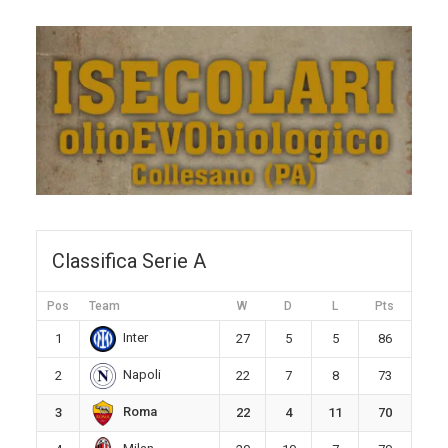
Classifica Serie A
Pos
Team
W
D
L
Pts
Inter
1
27
5
5
86
Napoli
2
22
7
8
73
Roma
3
22
4
11
70