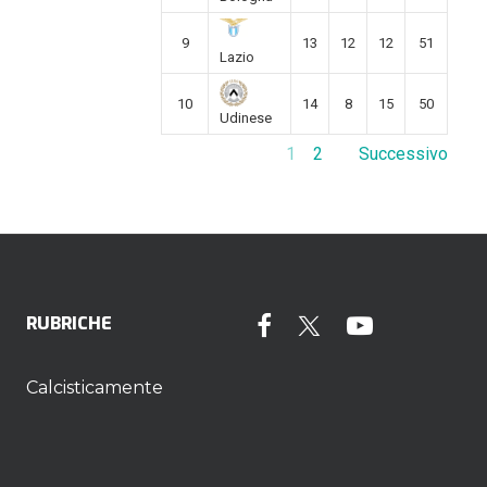
9
13
12
12
51
Lazio
10
14
8
15
50
Udinese
1
2
Successivo
RUBRICHE
Calcisticamente