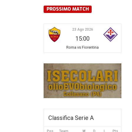
PROSSIMO MATCH
23 Ago 2026
15:00
Roma vs Fiorentina
Classifica Serie A
Pos
Team
W
D
L
Pts