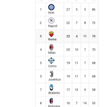
1
27
5
5
86
Inter
2
22
7
8
73
Napoli
3
22
4
11
70
Roma
4
20
10
7
70
Milan
5
19
11
7
68
Como
5
19
11
7
68
Juventus
7
17
13
9
58
Atalanta
8
16
7
14
55
Bologna