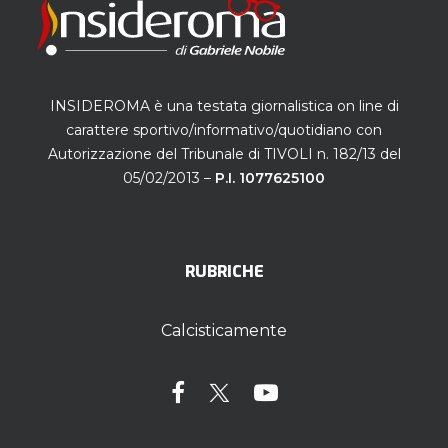
INSIDEROMA è una testata giornalistica on line di
carattere sportivo/informativo/quotidiano con
Autorizzazione del Tribunale di TIVOLI n. 182/13 del
05/02/2013 –
P.I. 1077625100
RUBRICHE
Calcisticamente