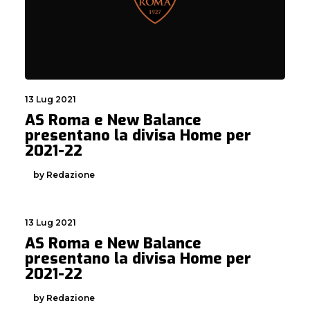
13 Lug 2021
AS Roma e New Balance
presentano la divisa Home per
2021-22
by Redazione
13 Lug 2021
AS Roma e New Balance
presentano la divisa Home per
2021-22
by Redazione