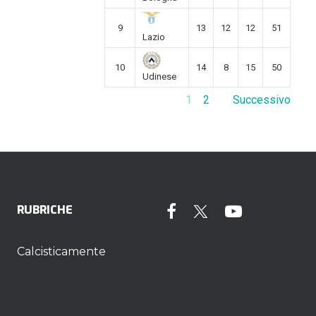
9
13
12
12
51
Lazio
10
14
8
15
50
Udinese
1
2
Successivo
RUBRICHE
Calcisticamente