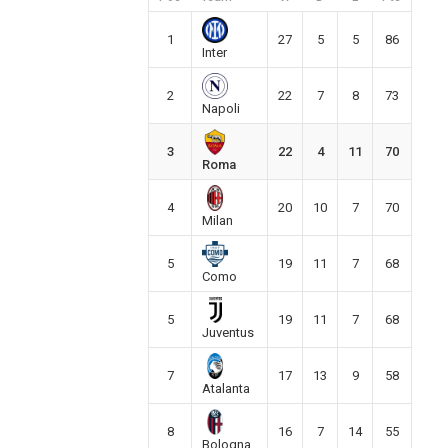
1
27
5
5
86
Inter
2
22
7
8
73
Napoli
3
22
4
11
70
Roma
4
20
10
7
70
Milan
5
19
11
7
68
Como
5
19
11
7
68
Juventus
7
17
13
9
58
Atalanta
8
16
7
14
55
Bologna