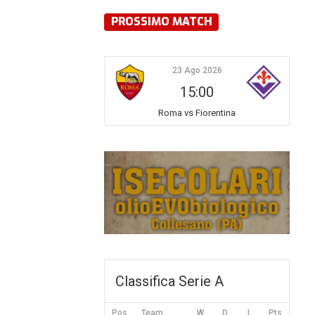
PROSSIMO MATCH
23 Ago 2026
15:00
Roma vs Fiorentina
Classifica Serie A
Pos
Team
W
D
L
Pts