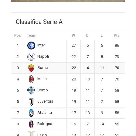
Classifica Serie A
Pos
Team
W
D
L
Pts
Inter
1
27
5
5
86
Napoli
2
22
7
8
73
Roma
3
22
4
11
70
Milan
4
20
10
7
70
Como
5
19
11
7
68
Juventus
5
19
11
7
68
Atalanta
7
17
13
9
58
Bologna
8
16
7
14
55
Lazio
9
13
12
12
51