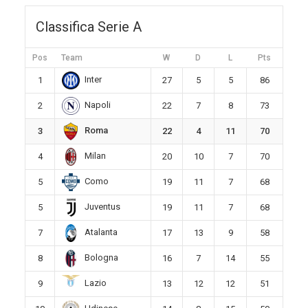
Classifica Serie A
Pos
Team
W
D
L
Pts
Inter
1
27
5
5
86
Napoli
2
22
7
8
73
Roma
3
22
4
11
70
Milan
4
20
10
7
70
Como
5
19
11
7
68
Juventus
5
19
11
7
68
Atalanta
7
17
13
9
58
Bologna
8
16
7
14
55
Lazio
9
13
12
12
51