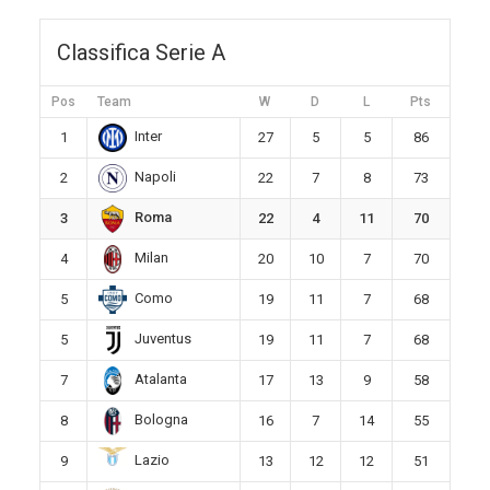
Classifica Serie A
Pos
Team
W
D
L
Pts
Inter
1
27
5
5
86
Napoli
2
22
7
8
73
Roma
3
22
4
11
70
Milan
4
20
10
7
70
Como
5
19
11
7
68
Juventus
5
19
11
7
68
Atalanta
7
17
13
9
58
Bologna
8
16
7
14
55
Lazio
9
13
12
12
51