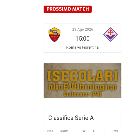
PROSSIMO MATCH
23 Ago 2026
15:00
Roma vs Fiorentina
Classifica Serie A
Pos
Team
W
D
L
Pts