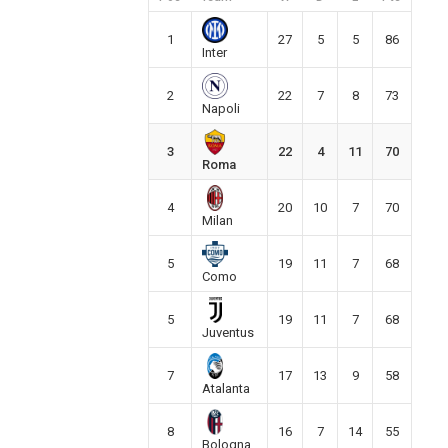
1
27
5
5
86
Inter
2
22
7
8
73
Napoli
3
22
4
11
70
Roma
4
20
10
7
70
Milan
5
19
11
7
68
Como
5
19
11
7
68
Juventus
7
17
13
9
58
Atalanta
8
16
7
14
55
Bologna