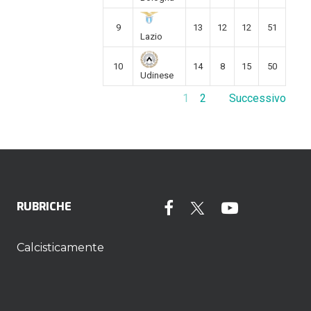
9
13
12
12
51
Lazio
10
14
8
15
50
Udinese
1
2
Successivo
RUBRICHE
Calcisticamente