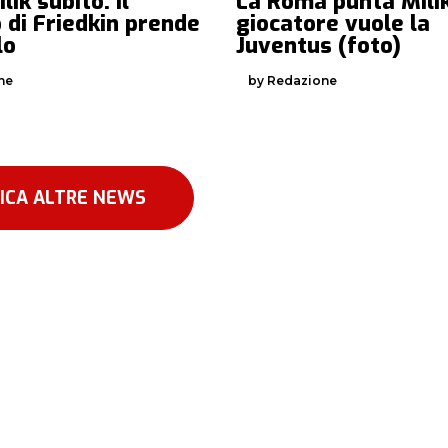
lik subito: il
La Roma punta Milik
 di Friedkin prende
giocatore vuole la
lo
Juventus (foto)
ne
by Redazione
ICA ALTRE NEWS