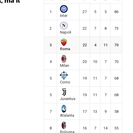
, ma il
1
27
5
5
86
Inter
2
22
7
8
73
Napoli
3
22
4
11
70
Roma
4
20
10
7
70
Milan
5
19
11
7
68
Como
5
19
11
7
68
Juventus
7
17
13
9
58
Atalanta
8
16
7
14
55
Bologna