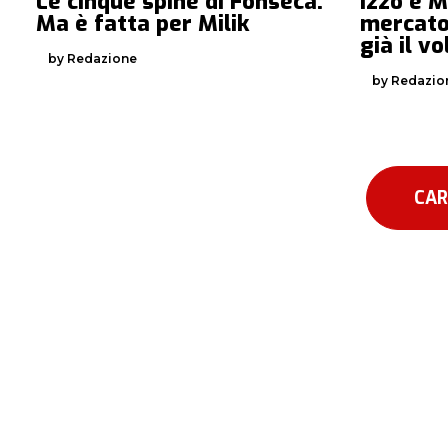
Le cinque spine di Fonseca.
Izzo e Mi
Ma è fatta per Milik
mercato
già il vo
by Redazione
by Redazio
CAR