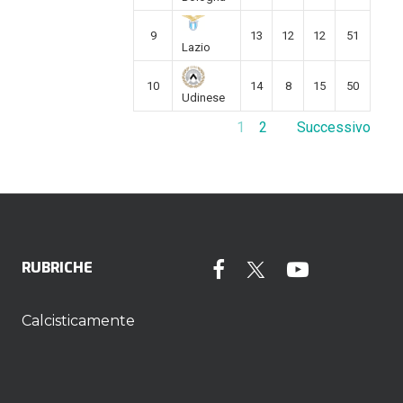
9
13
12
12
51
Lazio
10
14
8
15
50
Udinese
1
2
Successivo
RUBRICHE
Calcisticamente