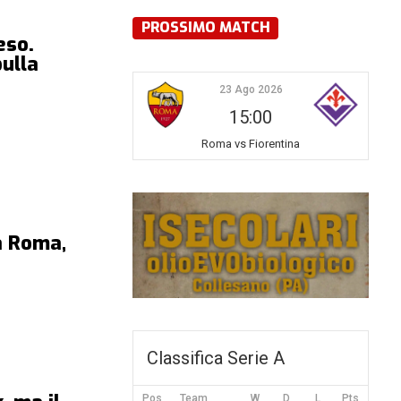
PROSSIMO MATCH
eso.
ulla
23 Ago 2026
15:00
Roma vs Fiorentina
la Roma,
Classifica Serie A
Pos
Team
W
D
L
Pts