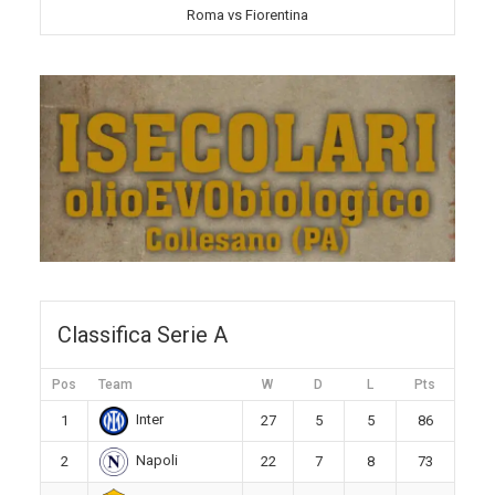
Roma vs Fiorentina
Classifica Serie A
Pos
Team
W
D
L
Pts
Inter
1
27
5
5
86
Napoli
2
22
7
8
73