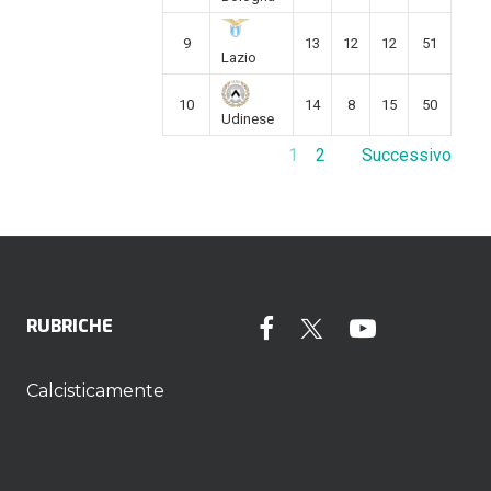
9
13
12
12
51
Lazio
10
14
8
15
50
Udinese
1
2
Successivo
RUBRICHE
Calcisticamente