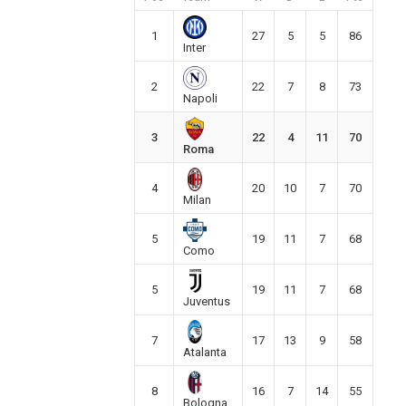
1
27
5
5
86
Inter
2
22
7
8
73
Napoli
3
22
4
11
70
Roma
4
20
10
7
70
Milan
5
19
11
7
68
Como
5
19
11
7
68
Juventus
7
17
13
9
58
Atalanta
8
16
7
14
55
Bologna