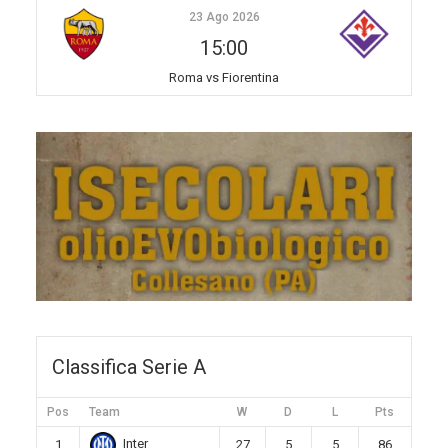
23 Ago 2026
15:00
Roma vs Fiorentina
Classifica Serie A
Pos
Team
W
D
L
Pts
Inter
1
27
5
5
86