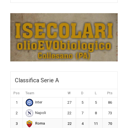
Classifica Serie A
Pos
Team
W
D
L
Pts
Inter
1
27
5
5
86
Napoli
2
22
7
8
73
Roma
3
22
4
11
70