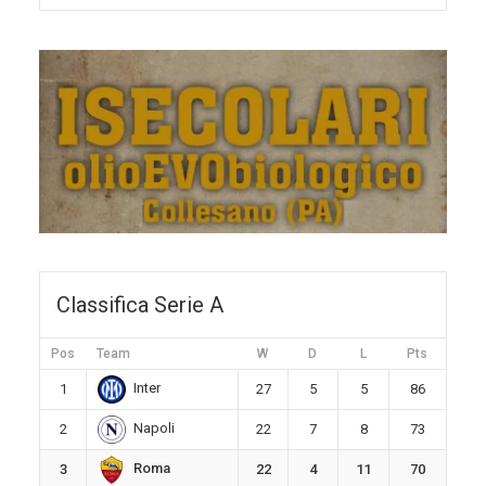
Classifica Serie A
Pos
Team
W
D
L
Pts
Inter
1
27
5
5
86
Napoli
2
22
7
8
73
Roma
3
22
4
11
70