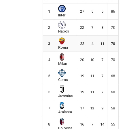
1
27
5
5
86
Inter
2
22
7
8
73
Napoli
3
22
4
11
70
Roma
4
20
10
7
70
Milan
5
19
11
7
68
Como
5
19
11
7
68
Juventus
7
17
13
9
58
Atalanta
8
16
7
14
55
Bologna