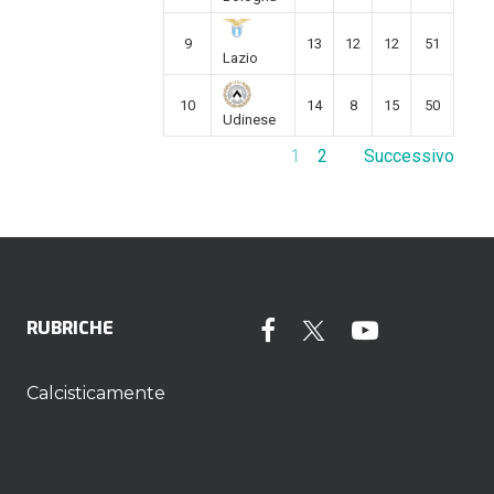
9
13
12
12
51
Lazio
10
14
8
15
50
Udinese
1
2
Successivo
RUBRICHE
Calcisticamente