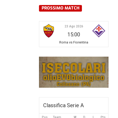
PROSSIMO MATCH
23 Ago 2026
15:00
Roma vs Fiorentina
Classifica Serie A
Pos
Team
W
D
L
Pts