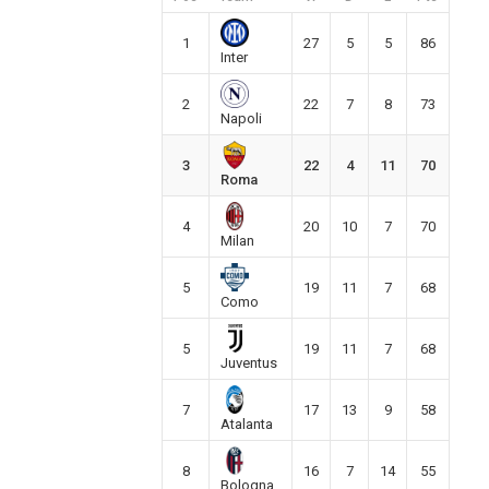
1
27
5
5
86
Inter
2
22
7
8
73
Napoli
3
22
4
11
70
Roma
4
20
10
7
70
Milan
5
19
11
7
68
Como
5
19
11
7
68
Juventus
7
17
13
9
58
Atalanta
8
16
7
14
55
Bologna