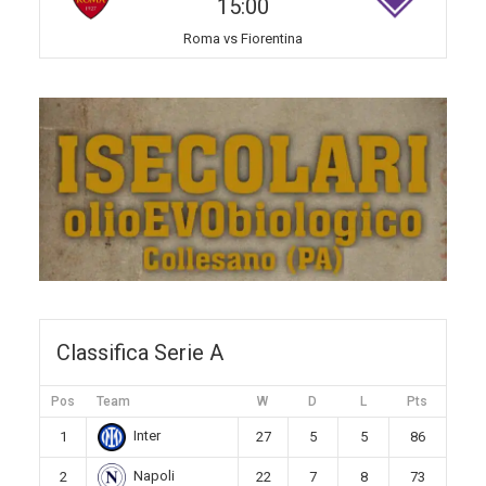
15:00
Roma vs Fiorentina
Classifica Serie A
Pos
Team
W
D
L
Pts
Inter
1
27
5
5
86
Napoli
2
22
7
8
73