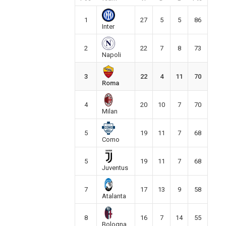
1
27
5
5
86
Inter
2
22
7
8
73
Napoli
3
22
4
11
70
Roma
4
20
10
7
70
Milan
5
19
11
7
68
Como
5
19
11
7
68
Juventus
7
17
13
9
58
Atalanta
8
16
7
14
55
Bologna