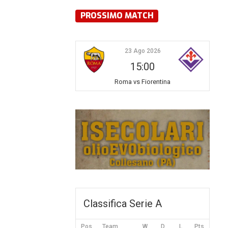
PROSSIMO MATCH
23 Ago 2026
15:00
Roma vs Fiorentina
Classifica Serie A
Pos
Team
W
D
L
Pts