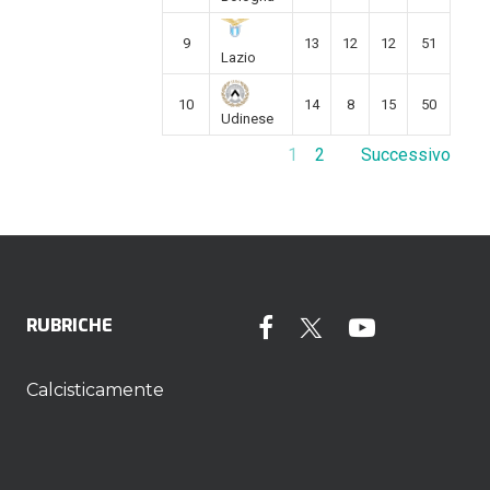
9
13
12
12
51
Lazio
10
14
8
15
50
Udinese
1
2
Successivo
RUBRICHE
Calcisticamente