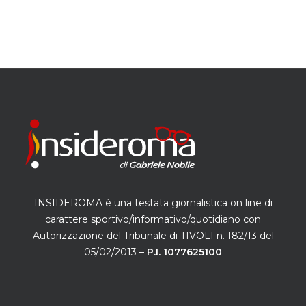
INSIDEROMA è una testata giornalistica on line di
carattere sportivo/informativo/quotidiano con
Autorizzazione del Tribunale di TIVOLI n. 182/13 del
05/02/2013 –
P.I. 1077625100