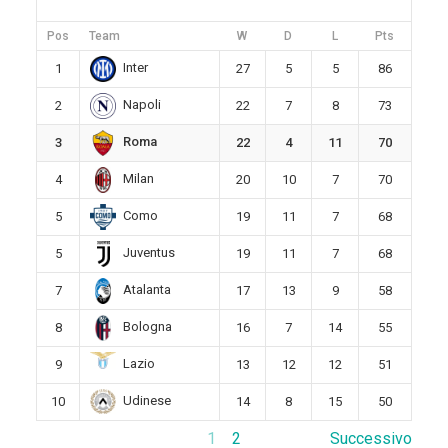
Pos
Team
W
D
L
Pts
Inter
1
27
5
5
86
Napoli
2
22
7
8
73
Roma
3
22
4
11
70
Milan
4
20
10
7
70
Como
5
19
11
7
68
Juventus
5
19
11
7
68
Atalanta
7
17
13
9
58
Bologna
8
16
7
14
55
Lazio
9
13
12
12
51
Udinese
10
14
8
15
50
1
2
Successivo