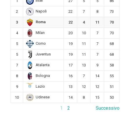
Inter
1
27
5
5
86
Napoli
2
22
7
8
73
Roma
3
22
4
11
70
Milan
4
20
10
7
70
Como
5
19
11
7
68
Juventus
5
19
11
7
68
Atalanta
7
17
13
9
58
Bologna
8
16
7
14
55
Lazio
9
13
12
12
51
Udinese
10
14
8
15
50
1
2
Successivo