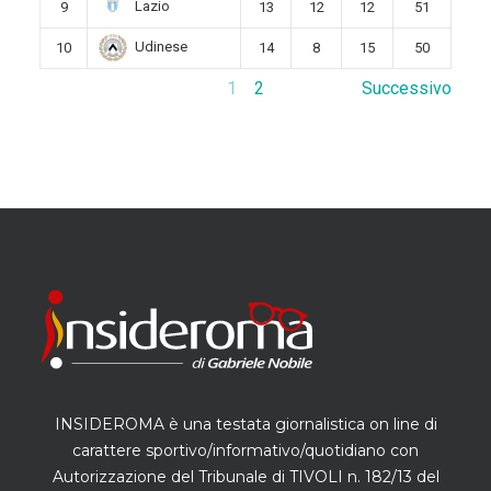
Lazio
9
13
12
12
51
Udinese
10
14
8
15
50
1
2
Successivo
INSIDEROMA è una testata giornalistica on line di
carattere sportivo/informativo/quotidiano con
Autorizzazione del Tribunale di TIVOLI n. 182/13 del