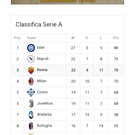
Classifica Serie A
Pos
Team
W
D
L
Pts
Inter
1
27
5
5
86
Napoli
2
22
7
8
73
Roma
3
22
4
11
70
Milan
4
20
10
7
70
Como
5
19
11
7
68
Juventus
5
19
11
7
68
Atalanta
7
17
13
9
58
Bologna
8
16
7
14
55