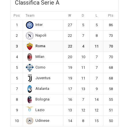
Classifica Serie A
Pos
Team
W
D
L
Pts
Inter
1
27
5
5
86
Napoli
2
22
7
8
73
Roma
3
22
4
11
70
Milan
4
20
10
7
70
Como
5
19
11
7
68
Juventus
5
19
11
7
68
Atalanta
7
17
13
9
58
Bologna
8
16
7
14
55
Lazio
9
13
12
12
51
Udinese
10
14
8
15
50