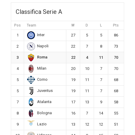
Classifica Serie A
Pos
Team
W
D
L
Pts
Inter
1
27
5
5
86
Napoli
2
22
7
8
73
Roma
3
22
4
11
70
Milan
4
20
10
7
70
Como
5
19
11
7
68
Juventus
5
19
11
7
68
Atalanta
7
17
13
9
58
Bologna
8
16
7
14
55
Lazio
9
13
12
12
51