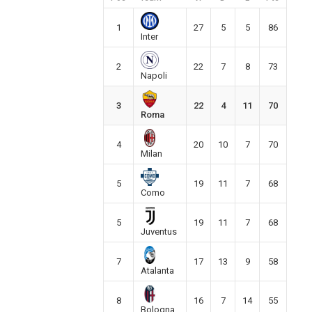
1
27
5
5
86
Inter
2
22
7
8
73
Napoli
3
22
4
11
70
Roma
4
20
10
7
70
Milan
5
19
11
7
68
Como
5
19
11
7
68
Juventus
7
17
13
9
58
Atalanta
8
16
7
14
55
Bologna