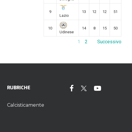
9
13
12
12
51
Lazio
10
14
8
15
50
Udinese
1
2
Successivo
RUBRICHE
Calcisticamente