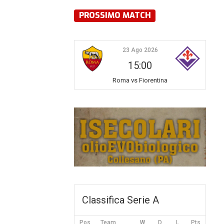
PROSSIMO MATCH
23 Ago 2026
15:00
Roma vs Fiorentina
Classifica Serie A
Pos
Team
W
D
L
Pts