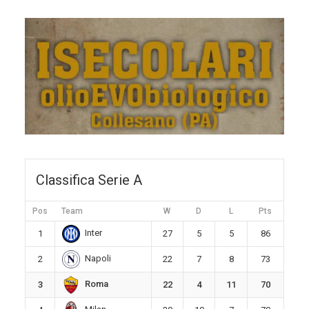
Classifica Serie A
Pos
Team
W
D
L
Pts
Inter
1
27
5
5
86
Napoli
2
22
7
8
73
Roma
3
22
4
11
70